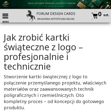
Design
0
Cards
FORUM DESIGN CARDS
szt.
DRUKARNIA ARTYSTYCZNA ONLINE
MENU
Kartki
świateczne
Jak zrobić kartki
z LOGO
świąteczne z logo –
Kartki
profesjonalnie i
wielkanocne
z LOGO
technicznie
Ekskluzywna
Stworzenie kartki świątecznej z logo to
papeteria
połączenie przemyślanego projektu, właściwych
firmowa
materiałów oraz zaawansowanych technik
poligraficznych i rzemieślniczych. Oto
Produkty
kompletny proces – od koncepcji do gotowego
reklamowe
produktu.