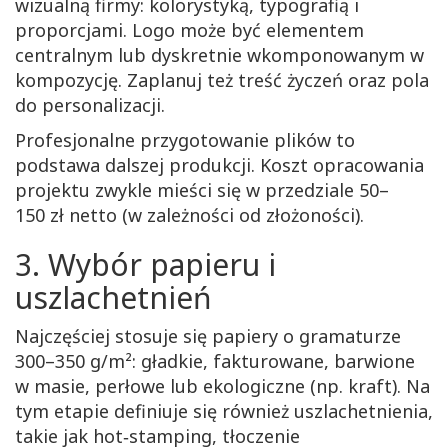
wizualną firmy: kolorystyką, typografią i
samemu
proporcjami. Logo może być elementem
kartki
świąteczne
centralnym lub dyskretnie wkomponowanym w
kompozycję. Zaplanuj też treść życzeń oraz pola
do personalizacji.
Profesjonalne przygotowanie plików to
podstawa dalszej produkcji. Koszt opracowania
projektu zwykle mieści się w przedziale 50–
150 zł netto (w zależności od złożoności).
3. Wybór papieru i
uszlachetnień
Najczęściej stosuje się papiery o gramaturze
300–350 g/m²: gładkie, fakturowane, barwione
w masie, perłowe lub ekologiczne (np. kraft). Na
tym etapie definiuje się również uszlachetnienia,
takie jak hot‑stamping, tłoczenie