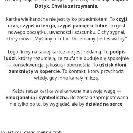
Dotyk. Chwila zatrzymania.
Kartka wielkanocna nie jest tylko przedmiotem. To
czyjś
czas, czyjaś intencja, czyjaś pamięć o Tobie
. To gest
nowego początku, uważności i szacunku. Cichy sygnał,
który mówi: „Myślimy o Tobie. Doceniamy. Jesteś ważny.”
Logo firmy na takiej kartce nie jest reklamą. To
podpis
ludzi
, którzy rozumieją, że zaufanie buduje się spokojnie
— konsekwencją, jakością i obecnością. To
uścisk dłoni
zamknięty w kopercie
. To kontakt, który przychodzi
wtedy, gdy inne kanały milczą.
Każda nasza kartka wielkanocna ma swoją wagę —
emocjonalną i symboliczną.
Bo została zaprojektowana
nie tylko po to, by wyglądać, ale by
działać na serce
.
To jest coś, czego mail nie zrobi.