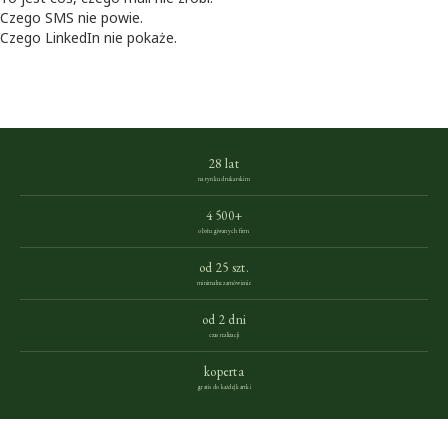
Czego SMS nie powie.
Czego LinkedIn nie pokaże.
28 lat
na rynku drukarskim
4 500+
obsługiwanych firm
od 25 szt.
minimalne zamówienie
od 2 dni
czas realizacji
koperta
gratis do każdej kartki