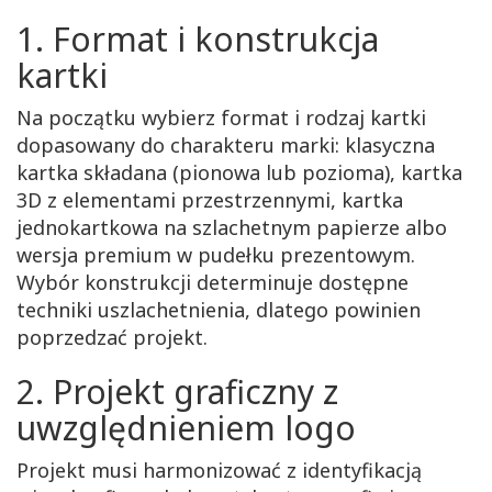
1. Format i konstrukcja
Uszlachetnienia
druków
kartki
Przykładowe
Na początku wybierz format i rodzaj kartki
życzenia
dopasowany do charakteru marki: klasyczna
kartka składana (pionowa lub pozioma), kartka
Jak
zamówić
3D z elementami przestrzennymi, kartka
jednokartkowa na szlachetnym papierze albo
Kolory
wersja premium w pudełku prezentowym.
okładek
Wybór konstrukcji determinuje dostępne
techniki uszlachetnienia, dlatego powinien
Cennik
poprzedzać projekt.
Kontakt
2. Projekt graficzny z
Blog
uwzględnieniem logo
-
jak
Projekt musi harmonizować z identyfikacją
zrobić